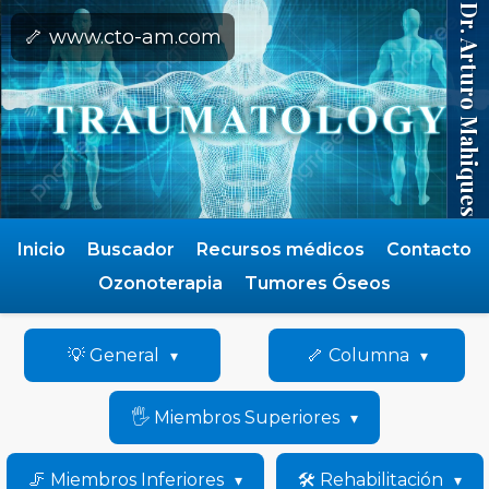
Dr. Arturo Mahiques
🦴 www.cto-am.com
Inicio
Buscador
Recursos médicos
Contacto
Ozonoterapia
Tumores Óseos
💡 General
🦴 Columna
🖐️ Miembros Superiores
🦵 Miembros Inferiores
🛠️ Rehabilitación