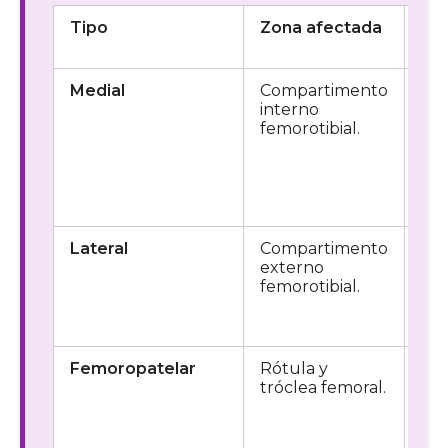
Tipo
Zona afectada
Sí
hab
Medial
Compartimento
Dol
interno
med
femorotibial.
var
pro
dif
par
cam
Lateral
Compartimento
Dol
externo
late
femorotibial.
val
sob
ext
Femoropatelar
Rótula y
Dol
tróclea femoral.
ant
esc
cucl
cru