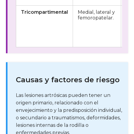
Tricompartimental
Medial, lateral y
Dol
femoropatelar.
glo
rig
de
y l
fun
Causas y factores de riesgo
Las lesiones artrósicas pueden tener un
origen primario, relacionado con el
envejecimiento y la predisposición individual,
o secundario a traumatismos, deformidades,
lesiones internas de la rodilla o
enfermedades previas.