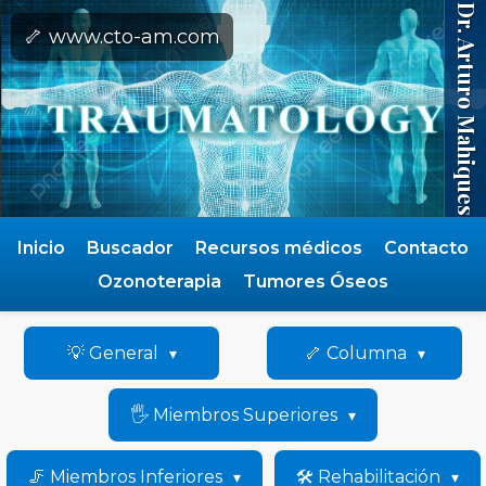
Dr. Arturo Mahiques
🦴 www.cto-am.com
Inicio
Buscador
Recursos médicos
Contacto
Ozonoterapia
Tumores Óseos
💡 General
🦴 Columna
🖐️ Miembros Superiores
🦵 Miembros Inferiores
🛠️ Rehabilitación