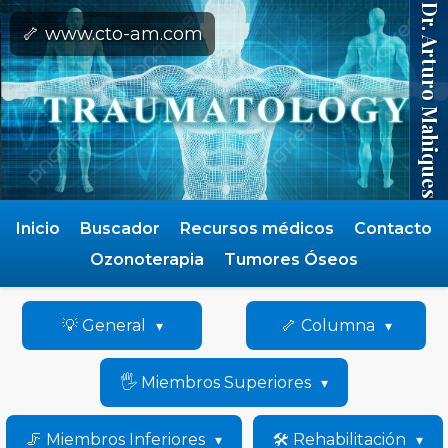
Dr. Arturo Mahiques
🦴 www.cto-am.com
Inicio
Buscador
Recursos médicos
Contacto
Ozonoterapia
Tumores Óseos
💡 General
🦴 Columna
🖐️ Miembros Superiores
🦵 Miembros Inferiores
🛠️ Rehabilitación