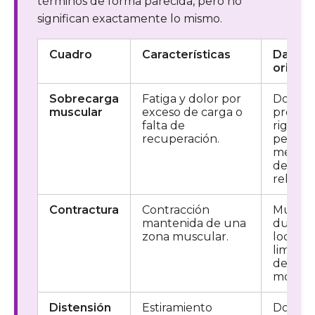
términos de forma parecida, pero no
significan exactamente lo mismo.
Cuadro
Características
Datos
orienta
Sobrecarga
Fatiga y dolor por
Dolor
muscular
exceso de carga o
progres
falta de
rigidez,
recuperación.
pesade
mejora
descar
relativa
Contractura
Contracción
Múscul
mantenida de una
duro, d
zona muscular.
localiz
limitac
de
movilid
Distensión
Estiramiento
Dolor 