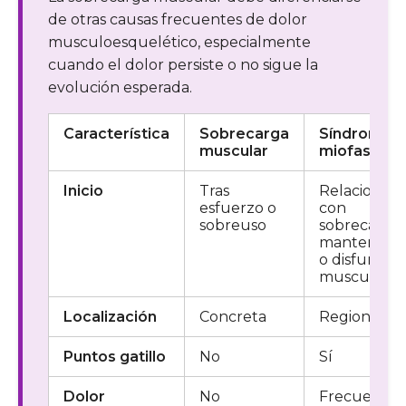
de otras causas frecuentes de dolor
musculoesquelético, especialmente
cuando el dolor persiste o no sigue la
evolución esperada.
Característica
Sobrecarga
Síndrome
muscular
miofascial
Inicio
Tras
Relacionad
esfuerzo o
con
sobreuso
sobrecarga
mantenida
o disfunció
muscular
Localización
Concreta
Regional
Puntos gatillo
No
Sí
Dolor
No
Frecuente