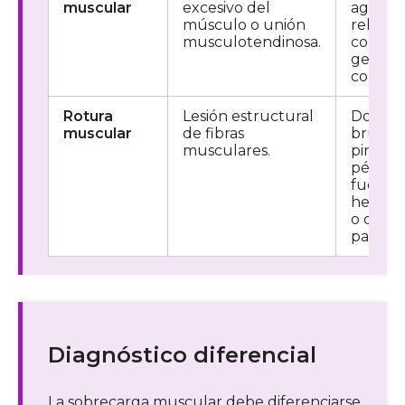
muscular
excesivo del
agudo,
músculo o unión
relacio
musculotendinosa.
con un
gesto
concret
Rotura
Lesión estructural
Dolor
muscular
de fibras
brusco,
musculares.
pinchaz
pérdid
fuerza,
hemat
o defec
palpabl
Diagnóstico diferencial
La sobrecarga muscular debe diferenciarse