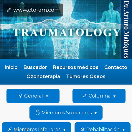
Dr. Arturo Mahiques
🦴 www.cto-am.com
Inicio
Buscador
Recursos médicos
Contacto
Ozonoterapia
Tumores Óseos
💡 General
🦴 Columna
🖐️ Miembros Superiores
🦵 Miembros Inferiores
🛠️ Rehabilitación