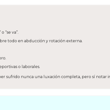
o “se va”.
obre todo en abducción y rotación externa.
bro.
portivas o laborales.
er sufrido nunca una luxación completa, pero sí notar i