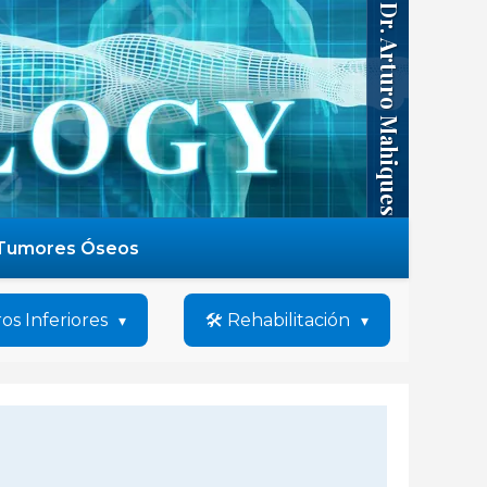
Dr. Arturo Mahiques
Tumores Óseos
os Inferiores
🛠️ Rehabilitación