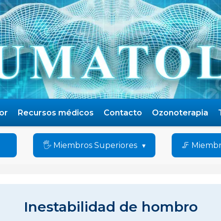
or
Recursos médicos
Contacto
Ozonoterapia
🖐️ Miembros Superiores
🦵 Miembr
Inestabilidad de hombro