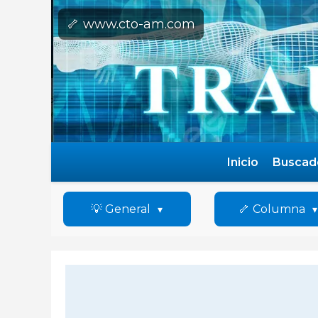
🦴 www.cto-am.com
Inicio
Buscad
💡 General
🦴 Columna