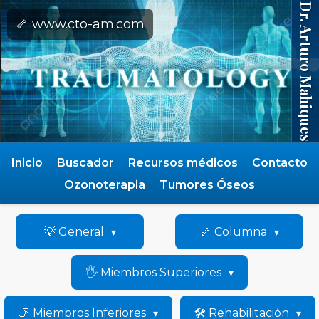
Dr. Arturo Mahiques
🦴 www.cto-am.com
Inicio
Buscador
Recursos médicos
Contacto
Ozonoterapia
Tumores Óseos
💡 General
🦴 Columna
🖐️ Miembros Superiores
🦵 Miembros Inferiores
🛠️ Rehabilitación