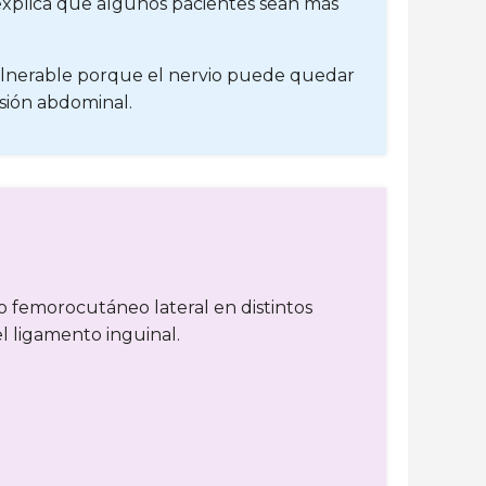
 explica que algunos pacientes sean más
 vulnerable porque el nervio puede quedar
esión abdominal.
io femorocutáneo lateral en distintos
l ligamento inguinal.