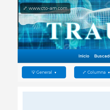
🦴 www.cto-am.com
Inicio
Buscad
💡 General
🦴 Columna