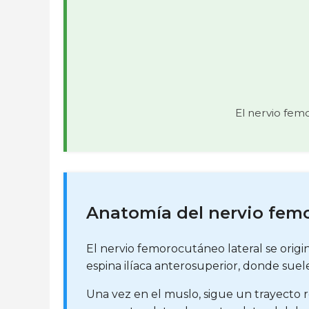
El nervio femo
Anatomía del nervio femo
El nervio femorocutáneo lateral se origin
espina ilíaca anterosuperior, donde suel
Una vez en el muslo, sigue un trayecto re