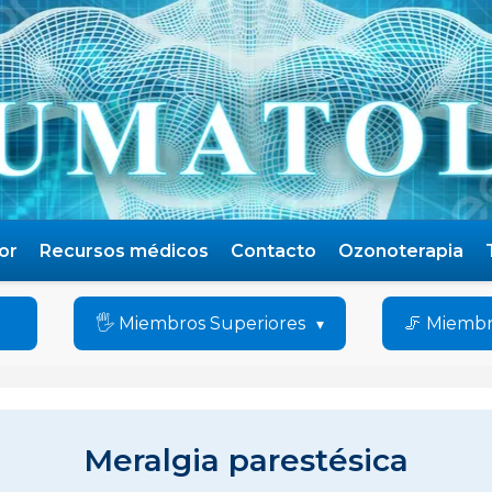
or
Recursos médicos
Contacto
Ozonoterapia
🖐️ Miembros Superiores
🦵 Miembr
Meralgia parestésica