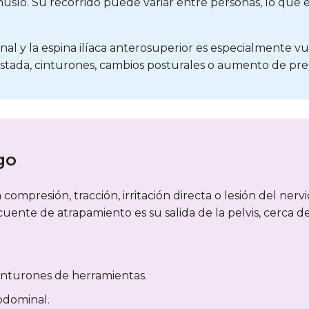
 muslo. Su recorrido puede variar entre personas, lo que
inal y la espina ilíaca anterosuperior es especialmente
justada, cinturones, cambios posturales o aumento de pr
go
ompresión, tracción, irritación directa o lesión del nerv
uente de atrapamiento es su salida de la pelvis, cerca de
cinturones de herramientas.
bdominal.