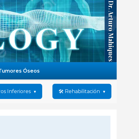
Dr. Arturo Mahiques
Tumores Óseos
os Inferiores
🛠️ Rehabilitación