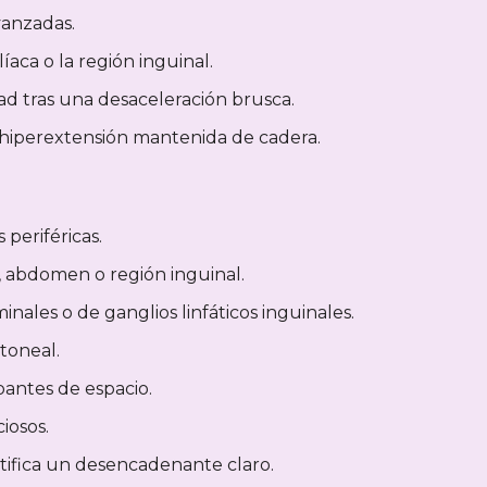
vanzadas.
íaca o la región inguinal.
d tras una desaceleración brusca.
o hiperextensión mantenida de cadera.
 periféricas.
ra, abdomen o región inguinal.
ales o de ganglios linfáticos inguinales.
toneal.
pantes de espacio.
iosos.
ntifica un desencadenante claro.