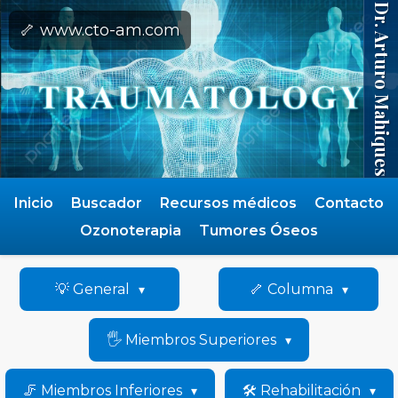
Dr. Arturo Mahiques
🦴 www.cto-am.com
Inicio
Buscador
Recursos médicos
Contacto
Ozonoterapia
Tumores Óseos
💡 General
🦴 Columna
🖐️ Miembros Superiores
🦵 Miembros Inferiores
🛠️ Rehabilitación