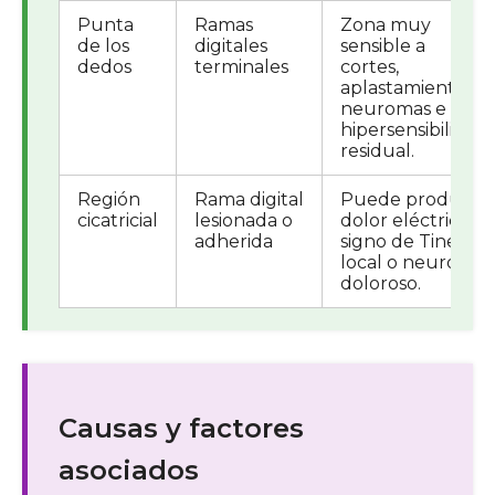
Punta
Ramas
Zona muy
de los
digitales
sensible a
dedos
terminales
cortes,
aplastamientos,
neuromas e
hipersensibilidad
residual.
Región
Rama digital
Puede producir
cicatricial
lesionada o
dolor eléctrico,
adherida
signo de Tinel
local o neuroma
doloroso.
Causas y factores
asociados