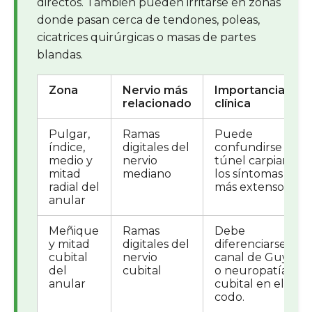
directos. También pueden irritarse en zonas
donde pasan cerca de tendones, poleas,
cicatrices quirúrgicas o masas de partes
blandas.
Zona
Nervio más
Importancia
relacionado
clínica
Pulgar,
Ramas
Puede
índice,
digitales del
confundirse con
medio y
nervio
túnel carpiano si
mitad
mediano
los síntomas son
radial del
más extensos.
anular
Meñique
Ramas
Debe
y mitad
digitales del
diferenciarse de
cubital
nervio
canal de Guyon
del
cubital
o neuropatía
anular
cubital en el
codo.