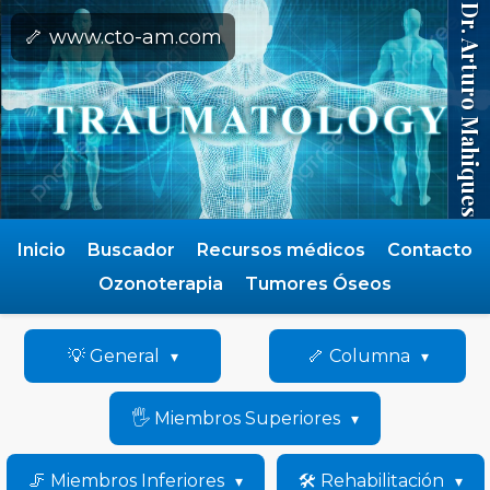
Dr. Arturo Mahiques
🦴 www.cto-am.com
Inicio
Buscador
Recursos médicos
Contacto
Ozonoterapia
Tumores Óseos
💡 General
🦴 Columna
🖐️ Miembros Superiores
🦵 Miembros Inferiores
🛠️ Rehabilitación