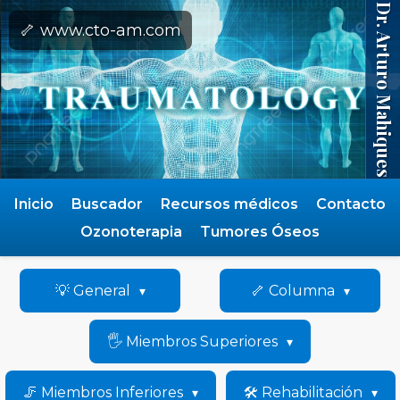
Dr. Arturo Mahiques
🦴 www.cto-am.com
Inicio
Buscador
Recursos médicos
Contacto
Ozonoterapia
Tumores Óseos
💡 General
🦴 Columna
🖐️ Miembros Superiores
🦵 Miembros Inferiores
🛠️ Rehabilitación