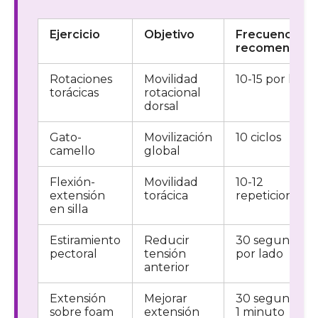
Ejercicio
Objetivo
Frecuencia
recomendad
Rotaciones
Movilidad
10-15 por lado
torácicas
rotacional
dorsal
Gato-
Movilización
10 ciclos
camello
global
Flexión-
Movilidad
10-12
extensión
torácica
repeticiones
en silla
Estiramiento
Reducir
30 segundos
pectoral
tensión
por lado
anterior
Extensión
Mejorar
30 segundos 
sobre foam
extensión
1 minuto