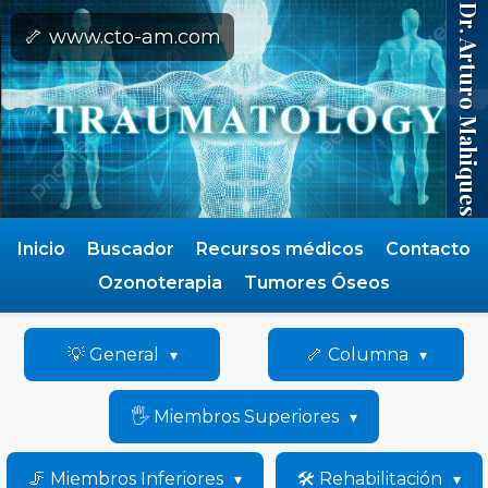
Dr. Arturo Mahiques
🦴 www.cto-am.com
Inicio
Buscador
Recursos médicos
Contacto
Ozonoterapia
Tumores Óseos
💡 General
🦴 Columna
🖐️ Miembros Superiores
🦵 Miembros Inferiores
🛠️ Rehabilitación