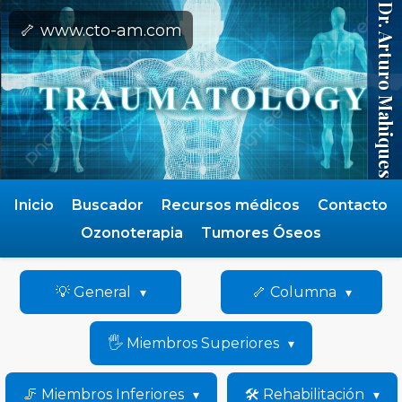
Dr. Arturo Mahiques
🦴 www.cto-am.com
Inicio
Buscador
Recursos médicos
Contacto
Ozonoterapia
Tumores Óseos
💡 General
🦴 Columna
🖐️ Miembros Superiores
🦵 Miembros Inferiores
🛠️ Rehabilitación