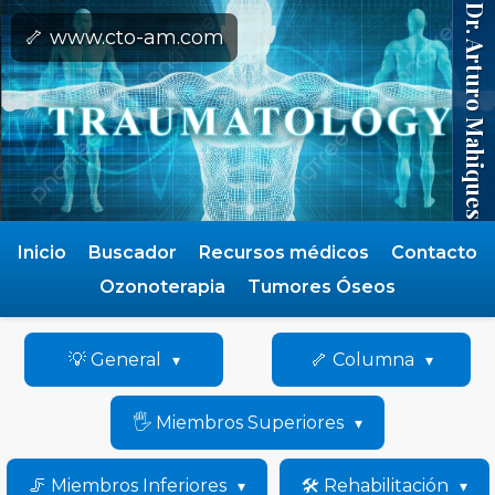
Dr. Arturo Mahiques
🦴 www.cto-am.com
Inicio
Buscador
Recursos médicos
Contacto
Ozonoterapia
Tumores Óseos
💡 General
🦴 Columna
🖐️ Miembros Superiores
🦵 Miembros Inferiores
🛠️ Rehabilitación