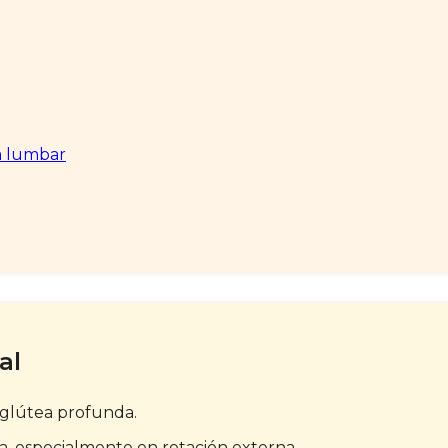
a lumbar
al
 glútea profunda.
a, especialmente en rotación externa.