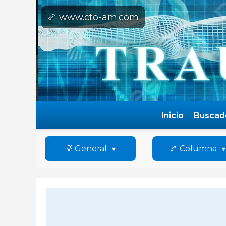
🦴 www.cto-am.com
Inicio
Buscad
💡 General
🦴 Columna