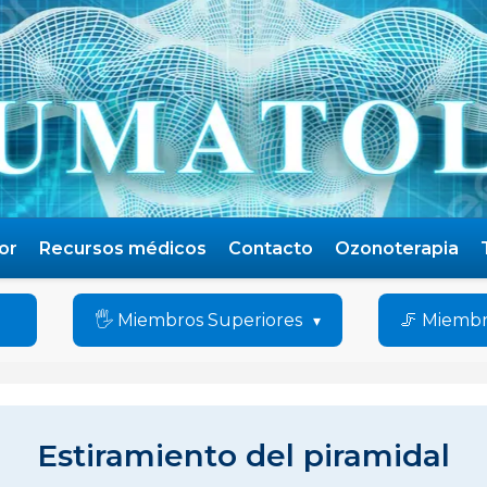
or
Recursos médicos
Contacto
Ozonoterapia
🖐️ Miembros Superiores
🦵 Miembr
Estiramiento del piramidal