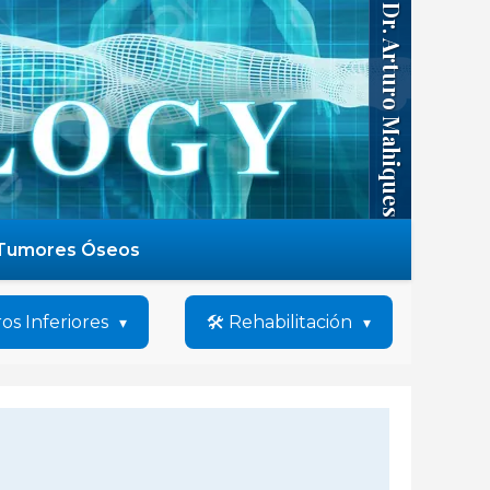
Dr. Arturo Mahiques
Tumores Óseos
os Inferiores
🛠️ Rehabilitación