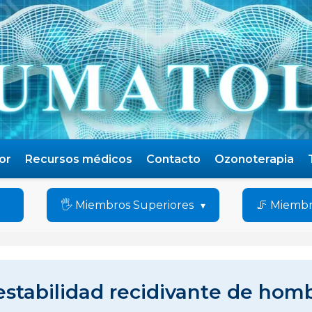
or
Recursos médicos
Contacto
Ozonoterapia
🖐️ Miembros Superiores
🦵 Miembr
estabilidad recidivante de hom