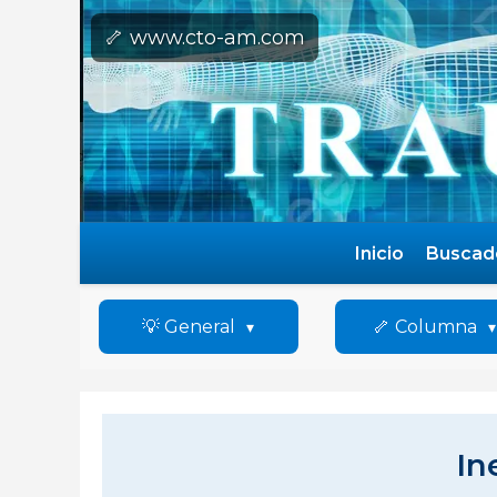
🦴 www.cto-am.com
Inicio
Buscad
💡 General
🦴 Columna
In