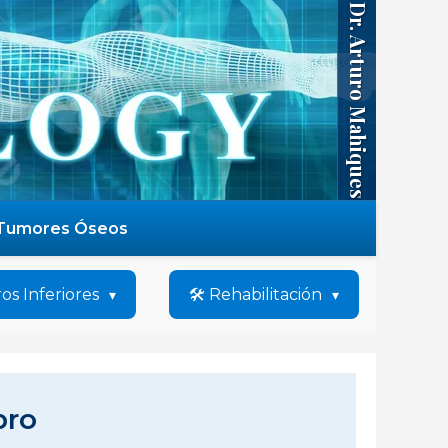
Dr. Arturo Mahiques
Tumores Óseos
os Inferiores
🛠️ Rehabilitación
bro