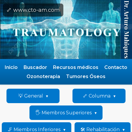
Dr. Arturo Mahiques
🦴 www.cto-am.com
Inicio
Buscador
Recursos médicos
Contacto
Ozonoterapia
Tumores Óseos
💡 General
🦴 Columna
🖐️ Miembros Superiores
🦵 Miembros Inferiores
🛠️ Rehabilitación