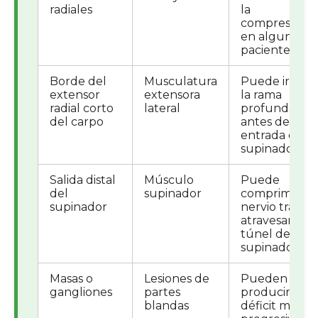
radiales
la
compresión
en algunos
pacientes.
Borde del
Musculatura
Puede irritar
extensor
extensora
la rama
radial corto
lateral
profunda
del carpo
antes de su
entrada en el
supinador.
Salida distal
Músculo
Puede
del
supinador
comprimir el
supinador
nervio tras
atravesar el
túnel del
supinador.
Masas o
Lesiones de
Pueden
gangliones
partes
producir
blandas
déficit motor