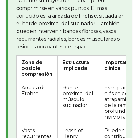
Durante su trayecto, el nervio puede
comprimirse en varios puntos. El más
conocido es la
arcada de Frohse
, situada en
el borde proximal del supinador. También
pueden intervenir bandas fibrosas, vasos
recurrentes radiales, bordes musculares o
lesiones ocupantes de espacio.
Zona de
Estructura
Importancia
posible
implicada
clínica
compresión
Arcada de
Borde
Es el punto
Frohse
proximal del
clásico de
músculo
atrapamiento
supinador
de la rama
profunda del
nervio radial.
Vasos
Leash of
Pueden
recurrentes
Henry
contribuir a