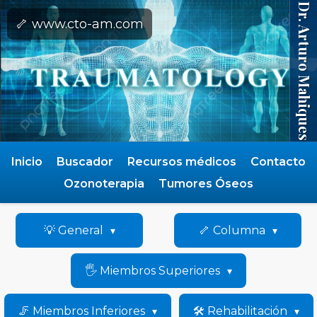
Dr. Arturo Mahiques
🦴 www.cto-am.com
Inicio
Buscador
Recursos médicos
Contacto
Ozonoterapia
Tumores Óseos
💡 General
🦴 Columna
🖐️ Miembros Superiores
🦵 Miembros Inferiores
🛠️ Rehabilitación