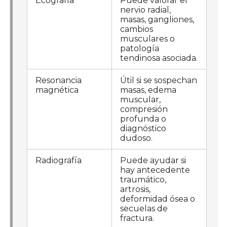
Ecografía
Puede valorar el
nervio radial,
masas, gangliones,
cambios
musculares o
patología
tendinosa asociada.
Resonancia
Útil si se sospechan
magnética
masas, edema
muscular,
compresión
profunda o
diagnóstico
dudoso.
Radiografía
Puede ayudar si
hay antecedente
traumático,
artrosis,
deformidad ósea o
secuelas de
fractura.