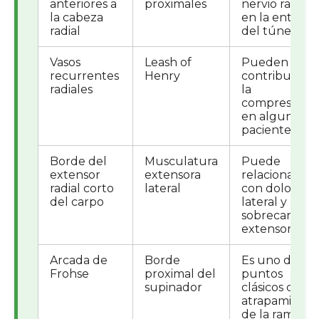
anteriores a
proximales
nervio radial
la cabeza
en la entrada
radial
del túnel.
Vasos
Leash of
Pueden
recurrentes
Henry
contribuir a
radiales
la
compresión
en algunos
pacientes.
Borde del
Musculatura
Puede
extensor
extensora
relacionarse
radial corto
lateral
con dolor
del carpo
lateral y
sobrecarga
extensora.
Arcada de
Borde
Es uno de los
Frohse
proximal del
puntos
supinador
clásicos de
atrapamiento
de la rama