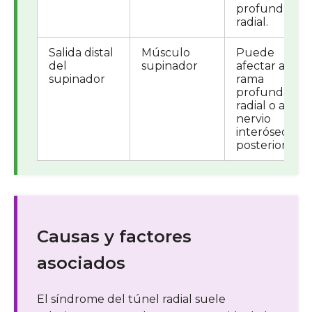
profunda del
radial.
Salida distal
Músculo
Puede
del
supinador
afectar a la
supinador
rama
profunda
radial o al
nervio
interóseo
posterior.
Causas y factores
asociados
El síndrome del túnel radial suele