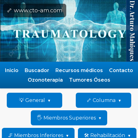
Dr. Arturo Mahiques
🦴 www.cto-am.com
Inicio
Buscador
Recursos médicos
Contacto
Ozonoterapia
Tumores Óseos
💡 General
🦴 Columna
🖐️ Miembros Superiores
🦵 Miembros Inferiores
🛠️ Rehabilitación