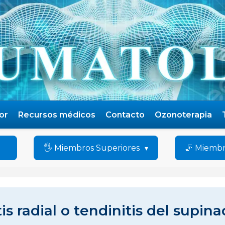
or
Recursos médicos
Contacto
Ozonoterapia
🖐️ Miembros Superiores
🦵 Miembr
tis radial o tendinitis del supin