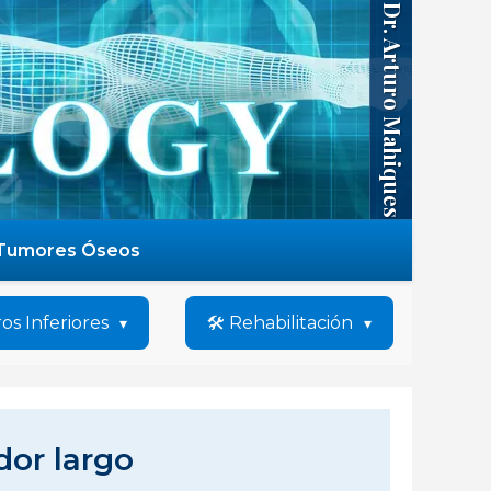
Dr. Arturo Mahiques
Tumores Óseos
os Inferiores
🛠️ Rehabilitación
ador largo