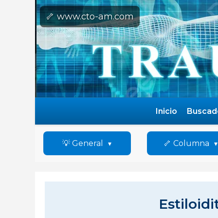
🦴 www.cto-am.com
Inicio
Buscad
💡 General
🦴 Columna
Estiloidi