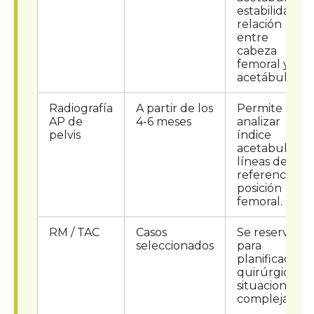
estabilidad y
relación
entre
cabeza
femoral y
acetábulo.
Radiografía
A partir de los
Permite
AP de
4-6 meses
analizar
pelvis
índice
acetabular,
líneas de
referencia y
posición
femoral.
RM / TAC
Casos
Se reservan
seleccionados
para
planificación
quirúrgica o
situaciones
complejas.