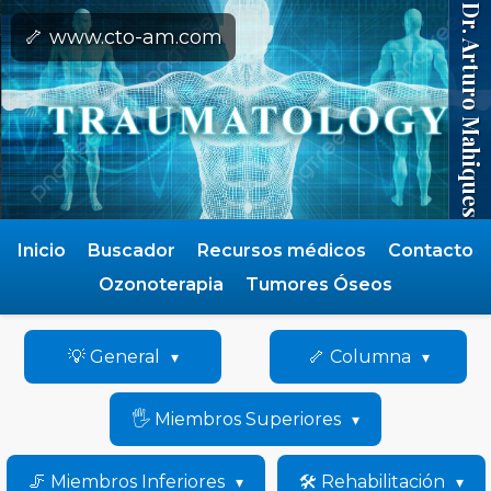
Dr. Arturo Mahiques
🦴 www.cto-am.com
Inicio
Buscador
Recursos médicos
Contacto
Ozonoterapia
Tumores Óseos
💡 General
🦴 Columna
🖐️ Miembros Superiores
🦵 Miembros Inferiores
🛠️ Rehabilitación