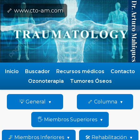
Dr. Arturo Mahiques
🦴 www.cto-am.com
Inicio
Buscador
Recursos médicos
Contacto
Ozonoterapia
Tumores Óseos
💡 General
🦴 Columna
🖐️ Miembros Superiores
🦵 Miembros Inferiores
🛠️ Rehabilitación