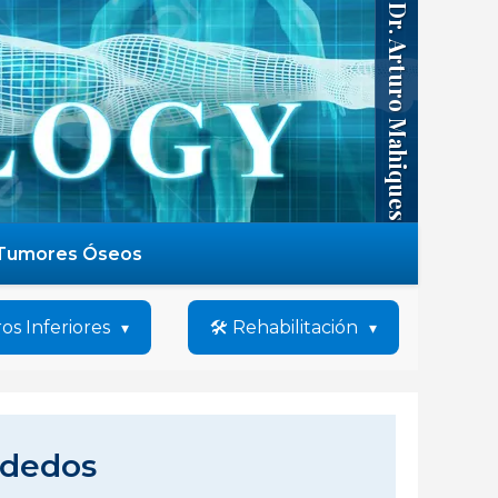
Dr. Arturo Mahiques
Tumores Óseos
os Inferiores
🛠️ Rehabilitación
 dedos