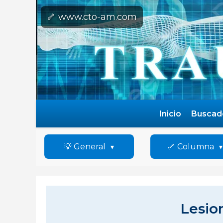
🦴 www.cto-am.com
Inicio
Buscad
💡 General
🦴 Columna
Lesio