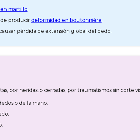
en martillo
.
uede producir
deformidad en boutonnière
.
causar pérdida de extensión global del dedo.
s, por heridas, o cerradas, por traumatismos sin corte vis
 dedos o de la mano.
edo.
o.