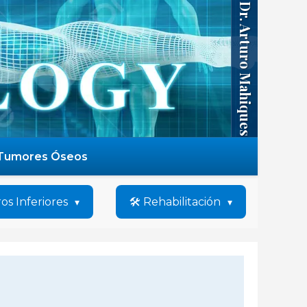
Dr. Arturo Mahiques
Tumores Óseos
os Inferiores
🛠️ Rehabilitación