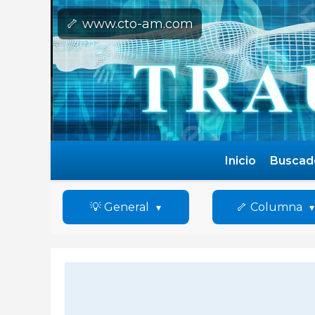
🦴 www.cto-am.com
Inicio
Buscad
💡 General
🦴 Columna